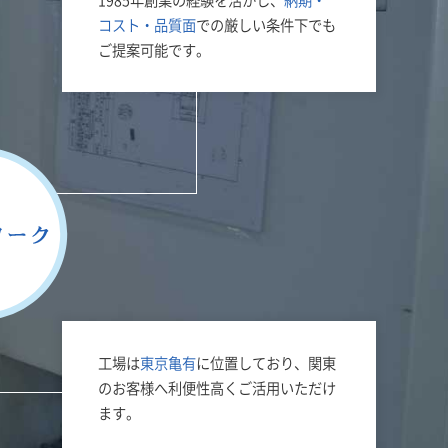
1985年創業の経験を活かし、
納期・
コスト・品質面
での厳しい条件下でも
ご提案可能です。
工場は
東京亀有
に位置しており、関東
のお客様へ利便性高くご活用いただけ
ます。