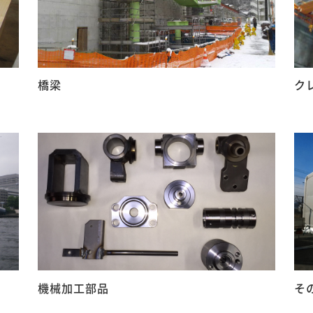
橋梁
ク
機械加工部品
そ